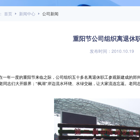
：
首页
新闻中心
公司新闻
重阳节公司组织离退休
发布时间：2010.10.19
一年一度的重阳节来临之际，公司组织五十多名离退休职工参观新建成的郑州
老同志们大开眼界；“枫湖”岸边流水环绕、水绿交融，让大家流连忘返。老同