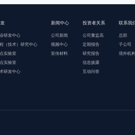
研发
新闻中心
投资者关系
联系我
业研发中心
公司新闻
公司董监高
总部
程（技术）研究中心
视频中心
定期报告
子公司
点实验室
宣传材料
研究报告
境外机
点实验室
信息披露
术研发中心
互动问答