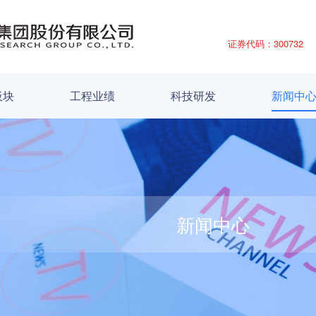
证券代码：300732
板块
工程业绩
科技研发
新闻中
新闻中心