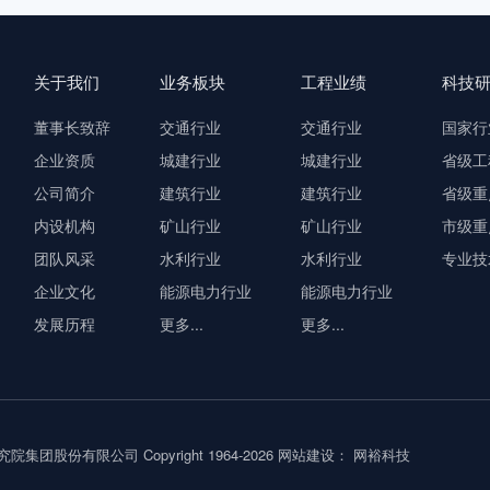
关于我们
业务板块
工程业绩
科技
董事长致辞
交通行业
交通行业
国家行
企业资质
城建行业
城建行业
省级工
公司简介
建筑行业
建筑行业
省级重
内设机构
矿山行业
矿山行业
市级重
团队风采
水利行业
水利行业
专业技
企业文化
能源电力行业
能源电力行业
发展历程
更多...
更多...
团股份有限公司 Copyright 1964-2026
网站建设： 网裕科技