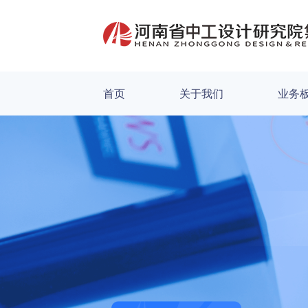
首页
关于我们
业务